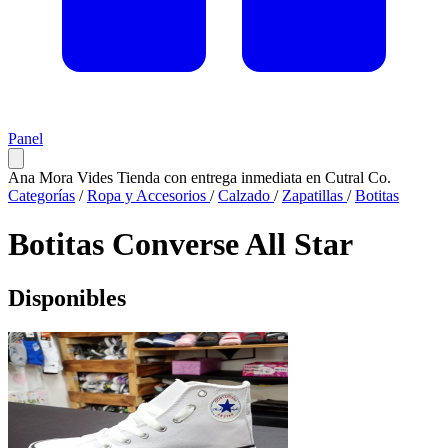
Panel
Ana Mora Vides
Tienda con entrega inmediata en Cutral Co.
Categorías
/
Ropa y Accesorios
/
Calzado
/
Zapatillas
/
Botitas
Botitas Converse All Star
Disponibles